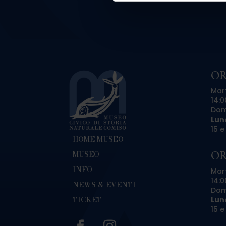
OR
Mar
14:0
Dome
Lun
15 e
HOME MUSEO
OR
MUSEO
INFO
Mar
14:0
NEWS & EVENTI
Dome
TICKET
Lun
15 e