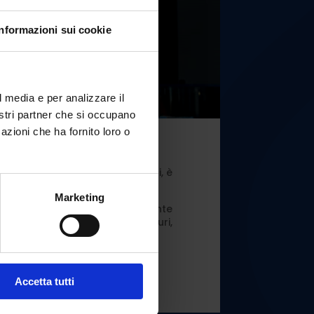
Informazioni sui cookie
l media e per analizzare il
nostri partner che si occupano
azioni che ha fornito loro o
ltre 5000 visitatori in due mesi, è
Marketing
ar
, unico esemplare attualmente
del museo che comprende ittiosauri,
App al 3888634652.
Accetta tutti