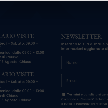
ARIO VISITE
NEWSLETTER
tedì – Sabato: 09:00 –
Inserisca la sua e-mail e 
0
informazioni aggiornate d
nica: dalle 09:00 – 13:00
edì
Chiuso
 16 Agosto: Chiuso
ARIO VISITE
tedì – Sabato: 09:00 –
0
nica: dalle 09:00 – 13:00
Termini e condizioni gene
edì
Chiuso
Cliccando su "Iscriviti" dichiaro
 16 Agosto: Chiuso
e tutte le informazioni relative