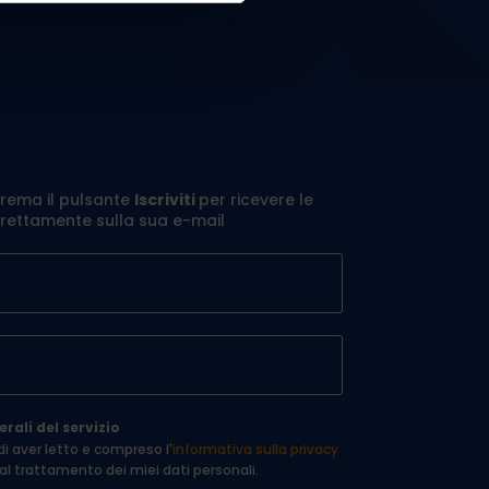
prema il pulsante
Iscriviti
per ricevere le
irettamente sulla sua e-mail
rali del servizio
 di aver letto e compreso l'
informativa sulla privacy
 al trattamento dei miei dati personali.