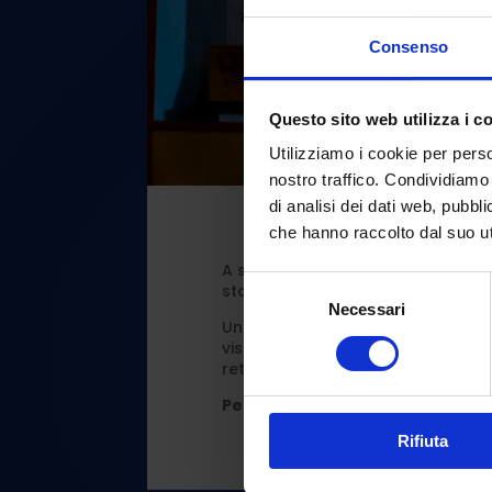
Consenso
Questo sito web utilizza i c
Utilizziamo i cookie per perso
nostro traffico. Condividiamo 
di analisi dei dati web, pubbl
che hanno raccolto dal suo uti
A seguito dello straordinario succ
Selezione
stata
prorogata fino al 21 giugn
Necessari
del
Una straordinaria occasione per 
consenso
visibile in Italia e scoprire la s
rettili marini, pterosauri e dinosaur
Per informazioni e prenotazioni
Rifiuta