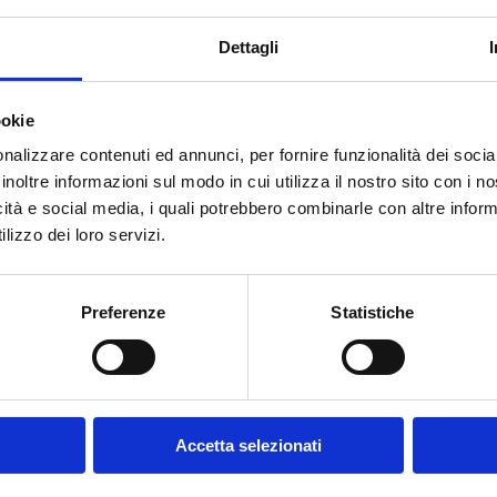
Dettagli
ookie
nalizzare contenuti ed annunci, per fornire funzionalità dei socia
inoltre informazioni sul modo in cui utilizza il nostro sito con i 
icità e social media, i quali potrebbero combinarle con altre inform
lizzo dei loro servizi.
esso, la mostra “Dinosauri al Museo” che ha fatto registrare o
o 2026
.
Preferenze
Statistiche
vedere da vicino il maestoso scheletro di
Tarbosaurus
bata
plendida collezione di rettili del Mesozoico esposta nelle sale 
i.
: chiamare il 0932 748335 o scrivere un messaggio su Whats
Accetta selezionati