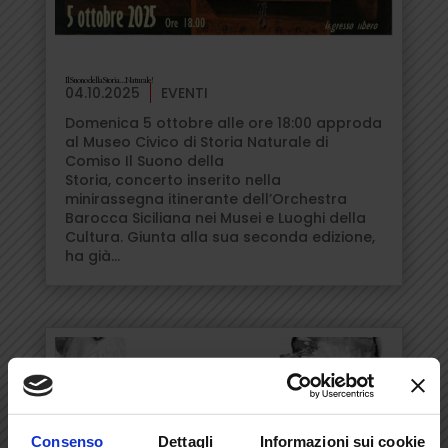
Il Suono della Storia… Naturale!
04.10.2025
EVENTI
Domenica 5 ottobre alle ore 18:00 approda
al Museo Civico di Storia Naturale di
Comiso Il Suono della
Storia, concerto inserito nella
minirassegna itinerante dell’Orchestra
Barocca Siciliana nei Musei e Luoghi della
Cultura. Giunta alla sua seconda edizione,
ha già...
Consenso
Dettagli
Informazioni sui cookie