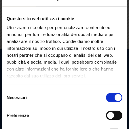
Questo sito web utilizza i cookie
Utilizziamo i cookie per personalizzare contenuti ed
annunci, per fornire funzionalità dei social media e per
VENTIMILA SPECIE (O QUASI) SOTTO IL MARE
03.01.2024
EVENTI
analizzare il nostro traffico. Condividiamo inoltre
Il Museo Civico di Storia naturale di Comiso
informazioni sul modo in cui utilizza il nostro sito con i
apre il 2024 con un evento straordinario.
nostri partner che si occupano di analisi dei dati web,
Giovedì 4 gennaio alle 17:30 Andrea
pubblicità e social media, i quali potrebbero combinarle
Bonifazi presenta al pubblico il suo
con altre informazioni che ha fornito loro o che hanno
affascinante volume dal titolo Ventimila
specie (o quasi) sotto il mare. Viaggio
raccolto dal suo utilizzo dei loro servizi.
nella biodiversità del...
Selezione
Necessari
del
consenso
Preferenze