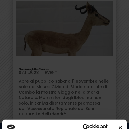
Mammiferi degli Iblei… Ma non solo
07.11.2023
EVENTI
Apre al pubblico sabato 11 novembre nelle
sale del Museo Civico di Storia naturale di
Comiso la mostra Viaggio nella Storia
Naturale. Mammiferi degli Iblei…ma non
solo, iniziativa direttamente promossa
dall’Assessorato Regionale dei Beni
Culturali e dell’Identità...