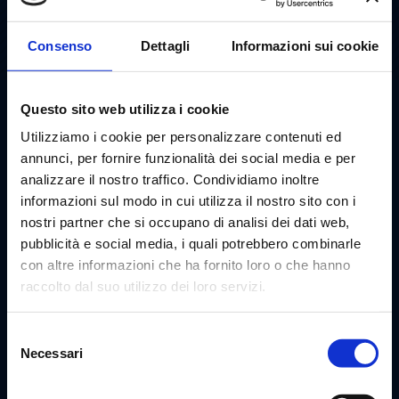
Consenso
Dettagli
Informazioni sui cookie
Questo sito web utilizza i cookie
Utilizziamo i cookie per personalizzare contenuti ed
annunci, per fornire funzionalità dei social media e per
analizzare il nostro traffico. Condividiamo inoltre
informazioni sul modo in cui utilizza il nostro sito con i
nostri partner che si occupano di analisi dei dati web,
pubblicità e social media, i quali potrebbero combinarle
HOME MUSEO
con altre informazioni che ha fornito loro o che hanno
MUSEO
raccolto dal suo utilizzo dei loro servizi.
INFO
NEWS & EVENTI
Selezione
Necessari
del
TICKET
consenso